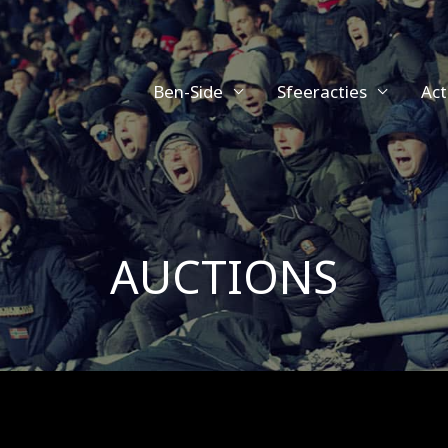
Ben-Side
Sfeeracties
Act
AUCTIONS