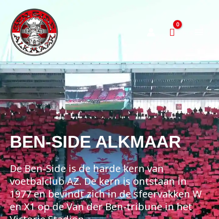
Ga
naar
de
inhoud
BEN-SIDE ALKMAAR
De Ben-Side is de harde kern van
voetbalclub AZ. De kern is ontstaan in
1977 en bevindt zich in de sfeervakken W
en X1 op de Van der Ben-tribune in het