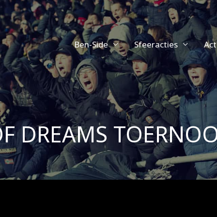
Ben-Side
Sfeeracties
Act
OF DREAMS TOERNOO