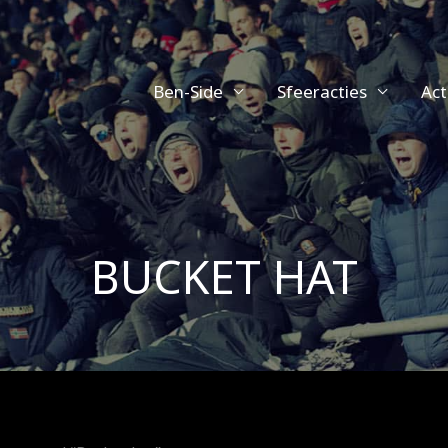
Ben-Side
Sfeeracties
Act
BUCKET HAT