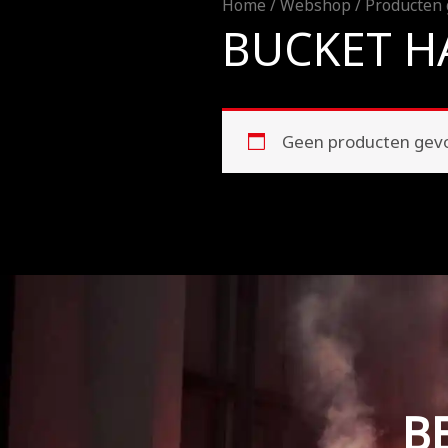
Home
/
Webshop
/ Producten 
BUCKET H
Geen producten gevon
B