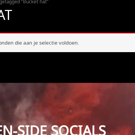
getagged “Bucket hat”
AT
den die aan je selectie voldoen.
EN-SIDE SOCIALS