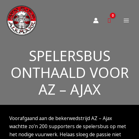
Ga
naar
de
inhoud
SPELERSBUS
ONTHAALD VOOR
AZ – AJAX
Voorafgaand aan de bekerwedstrijd AZ – Ajax
wachtte zo’n 200 supporters de spelersbus op met
het nodige vuurwerk. Helaas sloeg de passie niet