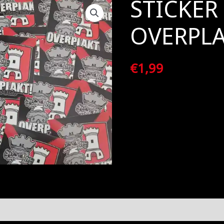
STICKER
OVERPLA
€
1,99