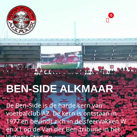
Ga
naar
de
inhoud
BEN-SIDE ALKMAAR
De Ben-Side is de harde kern van
voetbalclub AZ. De kern is ontstaan in
1977 en bevindt zich in de sfeervakken W
en X1 op de Van der Ben-tribune in het