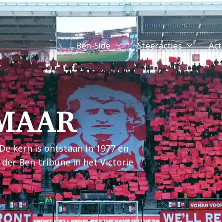
Ben-Side
Sfeeracties
Act
KMAAR
De kern is ontstaan in 1977 en
der Ben-tribune in het Victorie