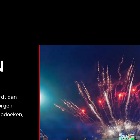
N
ordt dan
orgen
gadoeken,