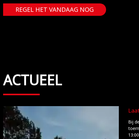
REGEL HET VANDAAG NOG
ACTUEEL
Laa
Bij d
toer
13:00