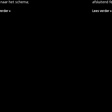
 naar het schema;
afsluitend f
verder »
Lees verder »